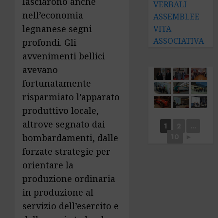
lasciarono anche
VERBALI
nell’economia
ASSEMBLEE
legnanese segni
VITA
ASSOCIATIVA
profondi. Gli
avvenimenti bellici
avevano
fortunatamente
risparmiato l’apparato
produttivo locale,
altrove segnato dai
1
2
...
bombardamenti, dalle
10
►
forzate strategie per
orientare la
produzione ordinaria
in produzione al
servizio dell’esercito e