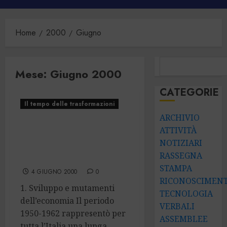
principale
Home
2000
Giugno
CERCA
Mese:
Giugno 2000
CATEGORIE
Il tempo delle trasformazioni
ARCHIVIO
2. Sviluppo e
ATTIVITÀ
mutamenti
NOTIZIARI
dell’economia
RASSEGNA
STAMPA
4 GIUGNO 2000
0
RICONOSCIMENT
1. Sviluppo e mutamenti
TECNOLOGIA
dell’economia Il periodo
VERBALI
1950-1962 rappresentò per
ASSEMBLEE
tutta l’Italia una lunga...