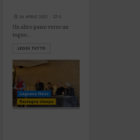
legnanese
26 APRILE 2023
0
Un altro passo verso un
sogno...
LEGGI TUTTO
Legnano News
Rassegna stampa
Nasce il museo
web dedicato a
Legnano: “Una