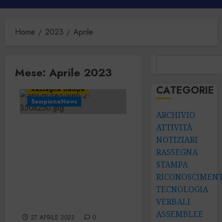
principale
Home
2023
Aprile
CERCA
Mese:
Aprile 2023
CATEGORIE
Rassegna stampa
SempioneNews
ARCHIVIO
APIL ha
ATTIVITÀ
NOTIZIARI
presentato
RASSEGNA
l’innovativo
STAMPA
Museo Web in
RICONOSCIMENT
Famiglia
TECNOLOGIA
Legnanese
VERBALI
ASSEMBLEE
27 APRILE 2023
0