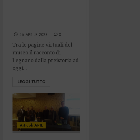
vetrina virtuale
su cui costruire la
città del futuro”
26 APRILE 2023
0
Tra le pagine virtuali del
museo il racconto di
Legnano dalla preistoria ad
oggi...
LEGGI TUTTO
Articoli APIL