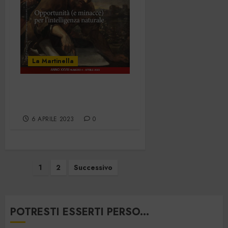
La Martinella
La Martinella –
Aprile 2023
6 APRILE 2023
0
Paginazione
1
2
Successivo
degli
articoli
POTRESTI ESSERTI PERSO...