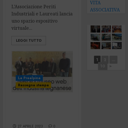
VITA
L’Associazione Periti
ASSOCIATIVA
Industriali e Laureati lancia
uno spazio espositivo
virtuale...
LEGGI TUTTO
1
2
...
10
►
La Prealpina
Rassegna stampa
Nasce il museo
web dell’industria
legnanese
27 APRILE 2023
0