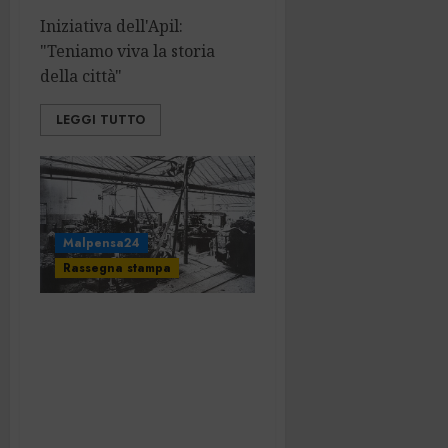
Iniziativa dell'Apil:
"Teniamo viva la storia
della città"
LEGGI TUTTO
Malpensa24
Rassegna stampa
Cercasi materiale
per il museo
virtuale della
storia
dell’industria