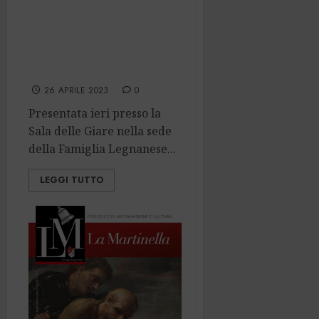
Un’altra
iniziativa APIL di
successo: il Museo
Web è online
26 APRILE 2023
0
Presentata ieri presso la
Sala delle Giare nella sede
della Famiglia Legnanese...
LEGGI TUTTO