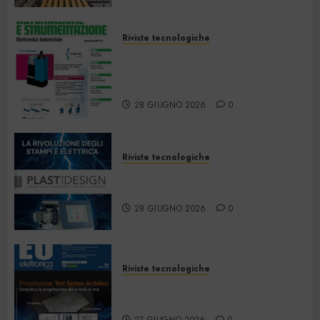
Riviste tecnologiche
Automazione e
Strumentazione –
Giugno/Luglio 2026
28 GIUGNO 2026
0
Riviste tecnologiche
PlastDesign – Giugno/Luglio
2026
28 GIUGNO 2026
0
Riviste tecnologiche
Elettronica Oggi 535 – Giugno
2026
27 GIUGNO 2026
0