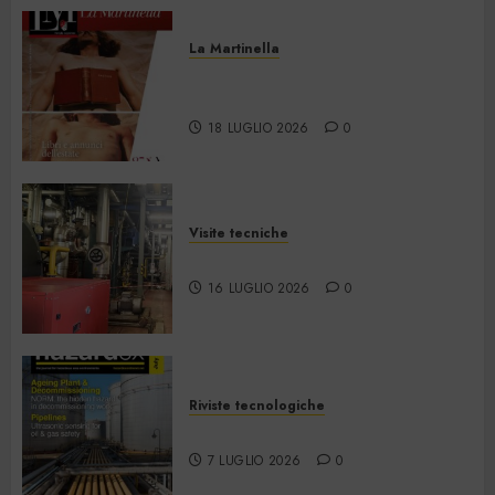
La Martinella
La Martinella – Luglio/Agosto
2026
18 LUGLIO 2026
0
Visite tecniche
Cos’è il teleriscaldamento
16 LUGLIO 2026
0
Riviste tecnologiche
Hazardex July 2026 eMagazine
7 LUGLIO 2026
0