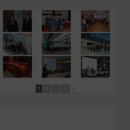
1
2
...
10
►