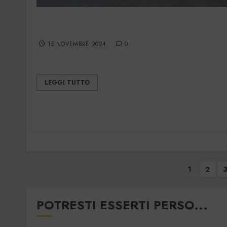
Meccanica & Automazione n.7 –
ottobre/novembre 2024
15 NOVEMBRE 2024
0
LEGGI TUTTO
Paginazione
1
2
degli
articoli
POTRESTI ESSERTI PERSO...