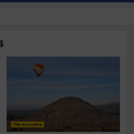
4
Vita associativa