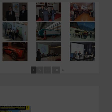
1
2
...
10
►