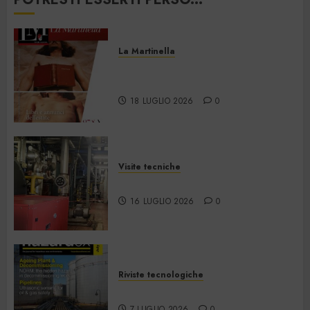
0
La Martinella
La Martinella – Luglio/Agosto
2026
18 LUGLIO 2026
0
Visite tecniche
Cos’è il teleriscaldamento
16 LUGLIO 2026
0
Riviste tecnologiche
Hazardex July 2026 eMagazine
7 LUGLIO 2026
0