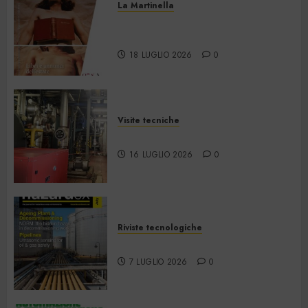
La Martinella
La Martinella – Luglio/Agosto
2026
18 LUGLIO 2026
0
Visite tecniche
Cos’è il teleriscaldamento
16 LUGLIO 2026
0
Riviste tecnologiche
Hazardex July 2026 eMagazine
7 LUGLIO 2026
0