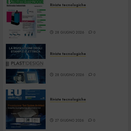
Riviste tecnologiche
Automazione e
Strumentazione –
Giugno/Luglio 2026
28 GIUGNO 2026
0
Riviste tecnologiche
PlastDesign – Giugno/Luglio
2026
28 GIUGNO 2026
0
Riviste tecnologiche
Elettronica Oggi 535 – Giugno
2026
27 GIUGNO 2026
0