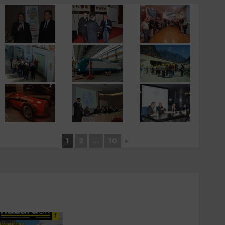
1
2
...
10
►