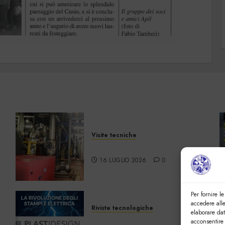
Visite tecniche
Cos’è il teleriscaldamento
16 LUGLIO 2026
0
Per fornire l
accedere alle
Riviste tecnologiche
elaborare da
PlastDesign –
acconsentire 