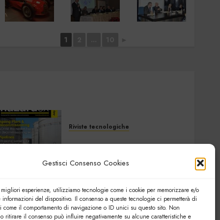
1
2
...
10
►
Riviste tecnologiche
Hazardex July 2026
eMagazine
Gestisci Consenso Cookies
7 LUGLIO 2026
0
e migliori esperienze, utilizziamo tecnologie come i cookie per memorizzare e/o
 informazioni del dispositivo. Il consenso a queste tecnologie ci permetterà di
Riviste tecnologiche
ti come il comportamento di navigazione o ID unici su questo sito. Non
Elettronica Oggi 535 –
o ritirare il consenso può influire negativamente su alcune caratteristiche e