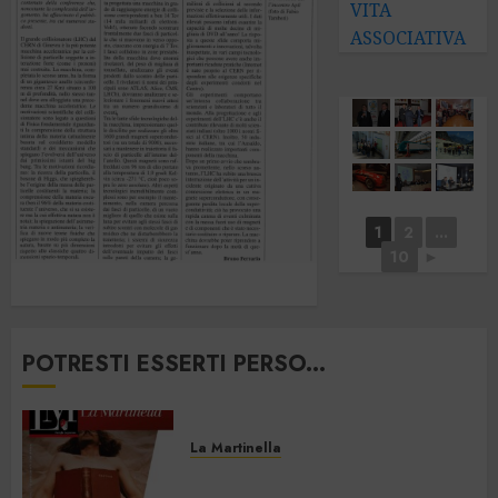
VITA
ASSOCIATIVA
1
2
...
10
►
POTRESTI ESSERTI PERSO...
La Martinella
La Martinella – Luglio/Agosto