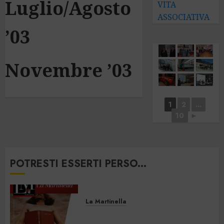
Luglio/Agosto
VITA
ASSOCIATIVA
’03
Novembre ’03
1
2
...
10
►
POTRESTI ESSERTI PERSO...
La Martinella
La Martinella – Luglio/Agosto