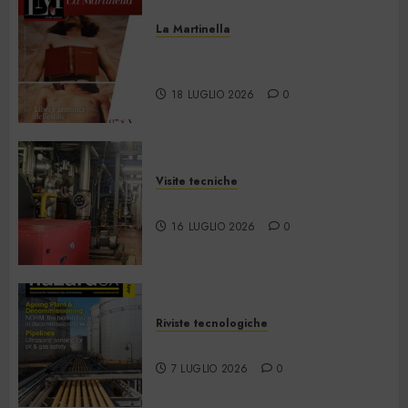
La Martinella
La Martinella – Luglio/Agosto
2026
18 LUGLIO 2026
0
Visite tecniche
Cos’è il teleriscaldamento
16 LUGLIO 2026
0
Riviste tecnologiche
Hazardex July 2026 eMagazine
7 LUGLIO 2026
0