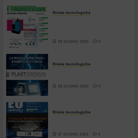
Riviste tecnologiche
Automazione e
Strumentazione –
Giugno/Luglio 2026
28 GIUGNO 2026
0
Riviste tecnologiche
PlastDesign – Giugno/Luglio
2026
28 GIUGNO 2026
0
Riviste tecnologiche
Elettronica Oggi 535 – Giugno
2026
27 GIUGNO 2026
0