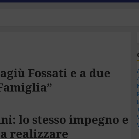
ragiù Fossati e a due
“Famiglia”
ni: lo stesso impegno e
da realizzare