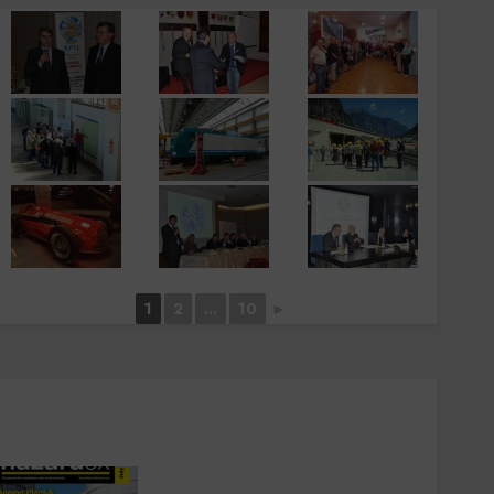
1
2
...
10
►