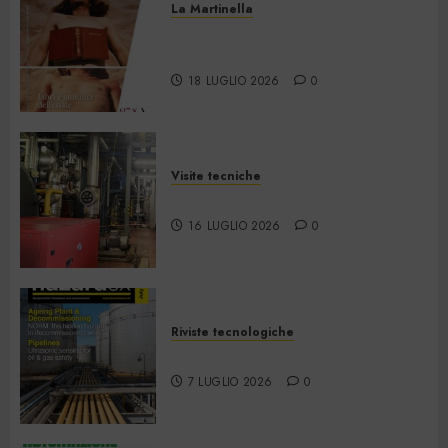
La Martinella
La Martinella – Luglio/Agosto
2026
18 LUGLIO 2026
0
Visite tecniche
Cos’è il teleriscaldamento
16 LUGLIO 2026
0
Riviste tecnologiche
Hazardex July 2026 eMagazine
7 LUGLIO 2026
0