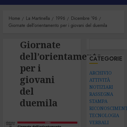
principale
Home
La Martinella
1996
Dicembre ’96
Giornate dell’orientamento per i giovani del duemila
Giornate
CERCA
dell’orientamento
CATEGORIE
per i
ARCHIVIO
giovani
ATTIVITÀ
NOTIZIARI
del
RASSEGNA
duemila
STAMPA
RICONOSCIMENT
TECNOLOGIA
VERBALI