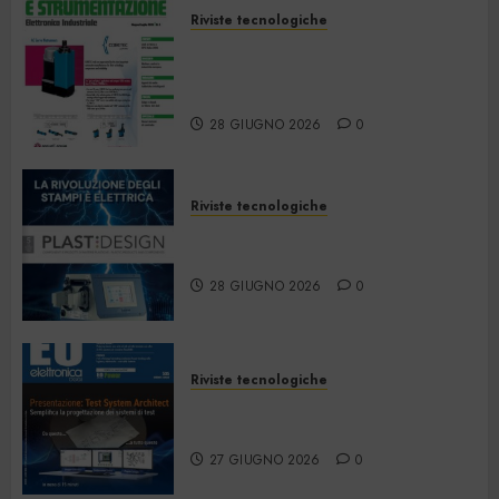
Riviste tecnologiche
Automazione e
Strumentazione –
Giugno/Luglio 2026
28 GIUGNO 2026
0
Riviste tecnologiche
PlastDesign – Giugno/Luglio
2026
28 GIUGNO 2026
0
Riviste tecnologiche
Elettronica Oggi 535 – Giugno
2026
27 GIUGNO 2026
0