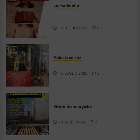
La Martinella
La Martinella – Luglio/Agosto
2026
18 LUGLIO 2026
0
Visite tecniche
Cos’è il teleriscaldamento
16 LUGLIO 2026
0
Riviste tecnologiche
Hazardex July 2026 eMagazine
7 LUGLIO 2026
0