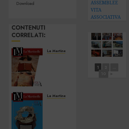
ASSEMBLEE
Download
VITA
ASSOCIATIVA
CONTENUTI
CORRELATI:
La Martinella
La
Martinella
1
2
...
–
10
►
Luglio/Agosto
2026
18 LUGLIO
La Martinella
2026
La
0
Martinella
–
Giugno
2026