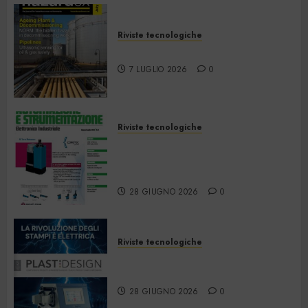
Riviste tecnologiche
Hazardex July 2026 eMagazine
7 LUGLIO 2026
0
Riviste tecnologiche
Automazione e
Strumentazione –
Giugno/Luglio 2026
28 GIUGNO 2026
0
Riviste tecnologiche
PlastDesign – Giugno/Luglio
2026
28 GIUGNO 2026
0