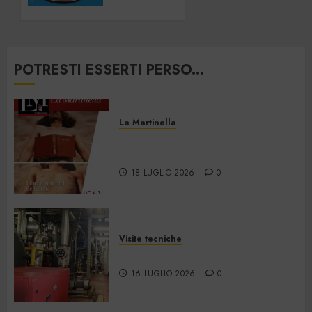
21
GIUGNO
2026
0
POTRESTI ESSERTI PERSO...
La Martinella
La Martinella – Luglio/Agosto
2026
18 LUGLIO 2026
0
Visite tecniche
Cos’è il teleriscaldamento
16 LUGLIO 2026
0