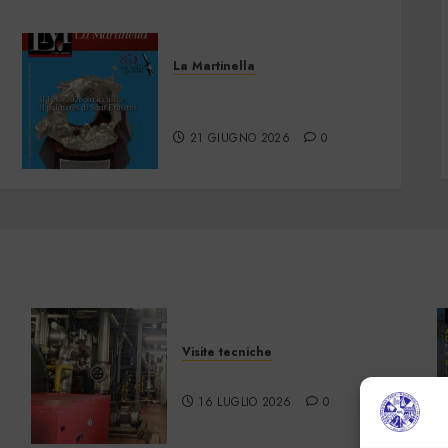
La Martinella
La Martinella – Giugno
2026
21 GIUGNO 2026
0
Visite tecniche
Cos’è il teleriscaldamento
16 LUGLIO 2026
0