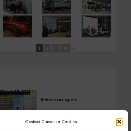
1
2
...
10
►
Riviste tecnologiche
Hazardex July 2026
eMagazine
7 LUGLIO 2026
0
Gestisci Consenso Cookies