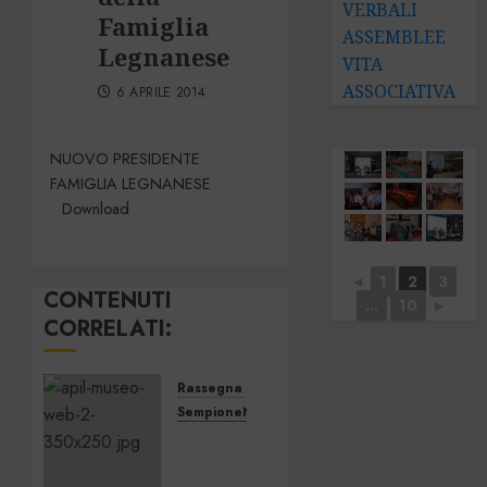
VERBALI
Famiglia
ASSEMBLEE
Legnanese
VITA
ASSOCIATIVA
6 APRILE 2014
NUOVO PRESIDENTE
FAMIGLIA LEGNANESE
Download
◄
1
2
3
CONTENUTI
...
10
►
CORRELATI:
Rassegna stampa
SempioneNews
APIL
ha