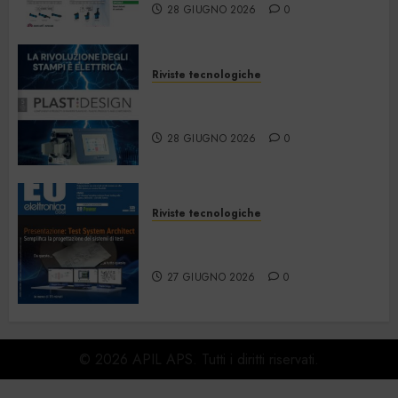
28 GIUGNO 2026
0
Riviste tecnologiche
PlastDesign – Giugno/Luglio
2026
28 GIUGNO 2026
0
Riviste tecnologiche
Elettronica Oggi 535 – Giugno
2026
27 GIUGNO 2026
0
© 2026 APIL APS. Tutti i diritti riservati.