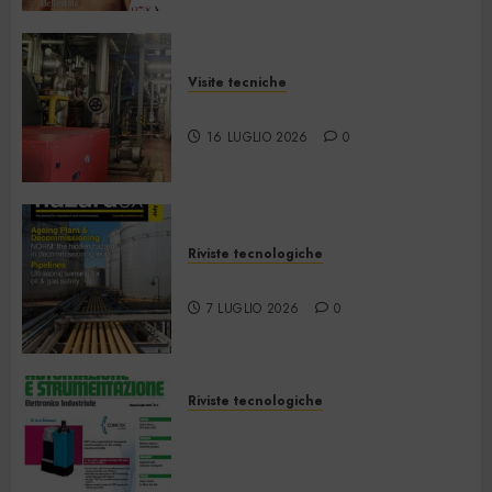
Visite tecniche
Cos’è il teleriscaldamento
16 LUGLIO 2026
0
Riviste tecnologiche
Hazardex July 2026 eMagazine
7 LUGLIO 2026
0
Riviste tecnologiche
Automazione e
Strumentazione –
Giugno/Luglio 2026