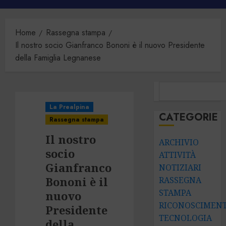
principale
Home
Rassegna stampa
Il nostro socio Gianfranco Bononi è il nuovo Presidente
della Famiglia Legnanese
CERCA
La Prealpina
CATEGORIE
Rassegna stampa
Il nostro
ARCHIVIO
socio
ATTIVITÀ
Gianfranco
NOTIZIARI
Bononi è il
RASSEGNA
STAMPA
nuovo
RICONOSCIMENT
Presidente
TECNOLOGIA
della