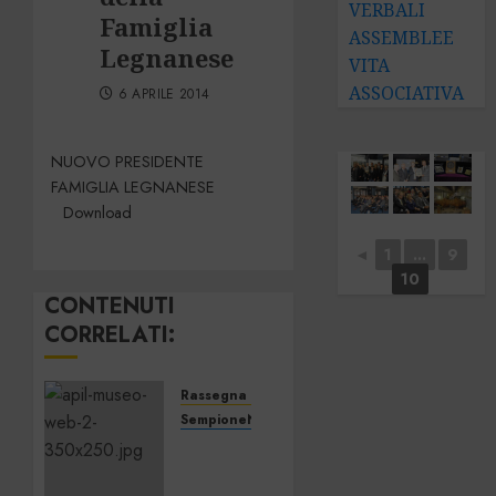
VERBALI
Famiglia
ASSEMBLEE
Legnanese
VITA
ASSOCIATIVA
6 APRILE 2014
NUOVO PRESIDENTE
FAMIGLIA LEGNANESE
Download
◄
1
...
9
10
CONTENUTI
CORRELATI:
Rassegna stampa
SempioneNews
APIL
ha