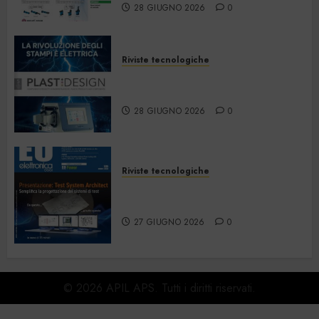
28 GIUGNO 2026
0
Riviste tecnologiche
PlastDesign – Giugno/Luglio
2026
28 GIUGNO 2026
0
Riviste tecnologiche
Elettronica Oggi 535 – Giugno
2026
27 GIUGNO 2026
0
© 2026 APIL APS. Tutti i diritti riservati.