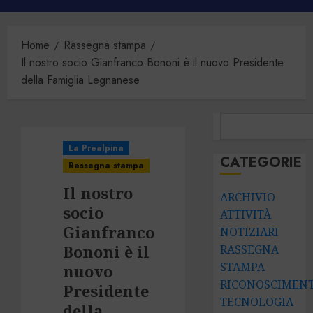
principale
Home
Rassegna stampa
Il nostro socio Gianfranco Bononi è il nuovo Presidente
della Famiglia Legnanese
CERCA
La Prealpina
CATEGORIE
Rassegna stampa
Il nostro
ARCHIVIO
socio
ATTIVITÀ
Gianfranco
NOTIZIARI
Bononi è il
RASSEGNA
STAMPA
nuovo
RICONOSCIMENT
Presidente
TECNOLOGIA
della