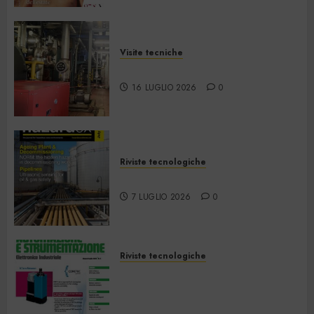
Visite tecniche
Cos’è il teleriscaldamento
16 LUGLIO 2026
0
Riviste tecnologiche
Hazardex July 2026 eMagazine
7 LUGLIO 2026
0
Riviste tecnologiche
Automazione e
Strumentazione –
Giugno/Luglio 2026