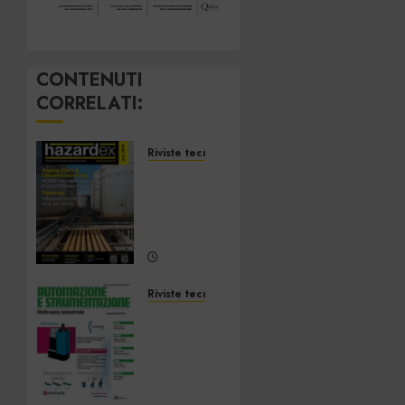
CONTENUTI
CORRELATI:
Riviste tecnologiche
Hazardex
July
2026
eMagazine
7 LUGLIO
2026
Riviste tecnologiche
0
Automazione
e
Strumentazione
–
Giugno/Luglio