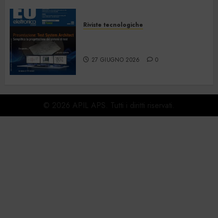
Riviste tecnologiche
Elettronica Oggi 535 – Giugno
2026
27 GIUGNO 2026
0
© 2026 APIL APS. Tutti i diritti riservati.