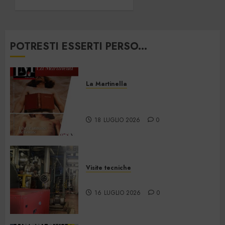
2026
28
GIUGNO
2026
POTRESTI ESSERTI PERSO...
0
La Martinella
La Martinella – Luglio/Agosto
2026
18 LUGLIO 2026
0
Visite tecniche
Cos’è il teleriscaldamento
16 LUGLIO 2026
0