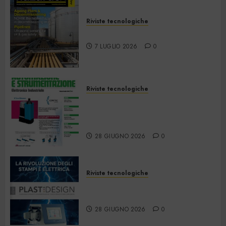
Riviste tecnologiche
Hazardex July 2026 eMagazine
7 LUGLIO 2026
0
Riviste tecnologiche
Automazione e
Strumentazione –
Giugno/Luglio 2026
28 GIUGNO 2026
0
Riviste tecnologiche
PlastDesign – Giugno/Luglio
2026
28 GIUGNO 2026
0