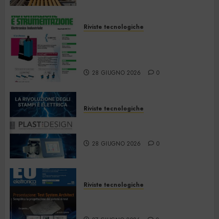
Riviste tecnologiche
Automazione e
Strumentazione –
Giugno/Luglio 2026
28 GIUGNO 2026
0
Riviste tecnologiche
PlastDesign – Giugno/Luglio
2026
28 GIUGNO 2026
0
Riviste tecnologiche
Elettronica Oggi 535 – Giugno
2026