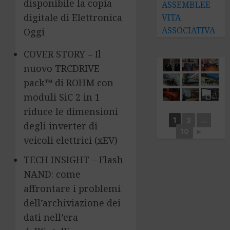
disponibile la copia
ASSEMBLEE
digitale di Elettronica
VITA
ASSOCIATIVA
Oggi
COVER STORY – Il
nuovo TRCDRIVE
pack™ di ROHM con
moduli SiC 2 in 1
riduce le dimensioni
1
2
...
degli inverter di
10
►
veicoli elettrici (xEV)
TECH INSIGHT – Flash
NAND: come
affrontare i problemi
dell’archiviazione dei
dati nell’era