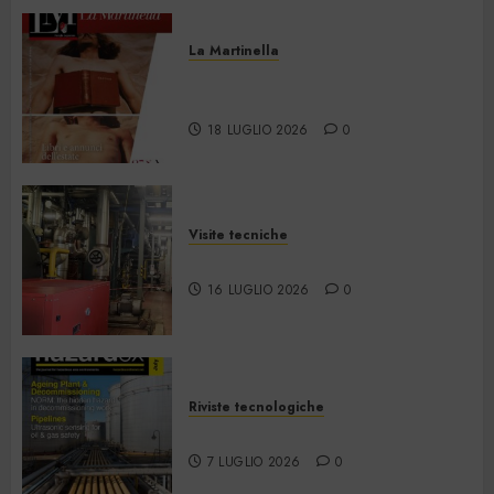
La Martinella
La Martinella – Luglio/Agosto
2026
18 LUGLIO 2026
0
Visite tecniche
Cos’è il teleriscaldamento
16 LUGLIO 2026
0
Riviste tecnologiche
Hazardex July 2026 eMagazine
7 LUGLIO 2026
0