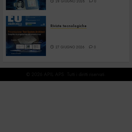
28 GIUGNO 2026
0
Riviste tecnologiche
Elettronica Oggi 535 – Giugno
2026
27 GIUGNO 2026
0
© 2026 APIL APS. Tutti i diritti riservati.