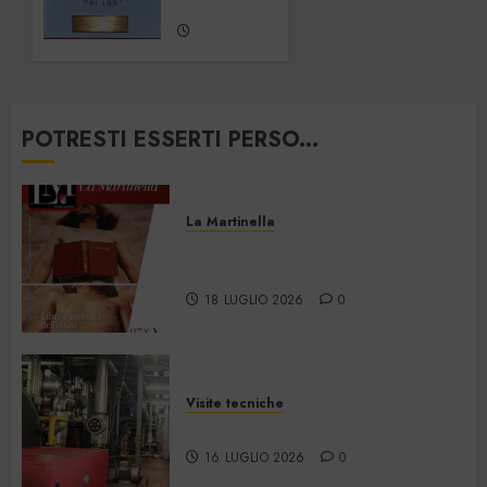
2012
31
DICEMBRE
2012
0
POTRESTI ESSERTI PERSO...
La Martinella
La Martinella – Luglio/Agosto
2026
18 LUGLIO 2026
0
Visite tecniche
Cos’è il teleriscaldamento
16 LUGLIO 2026
0