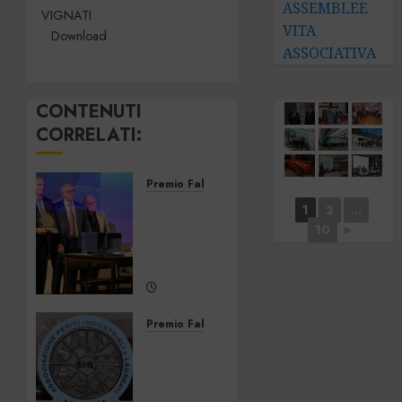
ASSEMBLEE
VIGNATI
VITA
Download
ASSOCIATIVA
CONTENUTI
CORRELATI:
Premio Fabio Vignati
Premio
1
2
...
“Fabio
10
►
Vignati”
2025
17
GIUGNO
Premio Fabio Vignati
2025
Premio
0
Fabio
Vignati