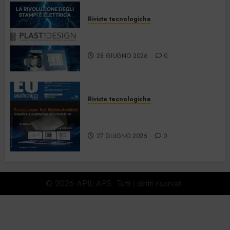
Riviste tecnologiche
PlastDesign – Giugno/Luglio
2026
28 GIUGNO 2026
0
Riviste tecnologiche
Elettronica Oggi 535 – Giugno
2026
27 GIUGNO 2026
0
© 2026 APIL APS. Tutti i diritti riservati.