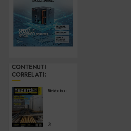
CONTENUTI
CORRELATI:
Riviste tecnologiche
Hazardex
July
2026
eMagazine
7 LUGLIO