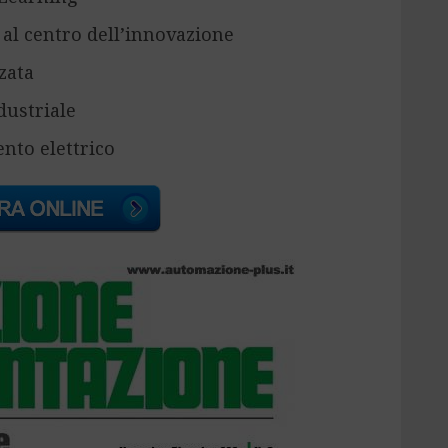
à al centro dell’innovazione
zata
dustriale
nto elettrico