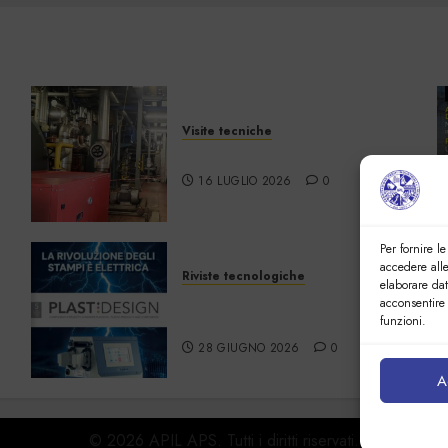
Visite tecniche
Cos’è il teleriscaldamento
16 LUGLIO 2026
0
Per fornire l
accedere alle
Riviste tecnologiche
elaborare da
PlastDesign –
acconsentire 
Giugno/Luglio 2026
funzioni.
28 GIUGNO 2026
0
A
© 2026 APIL APS. Tutti i diritti riservati.