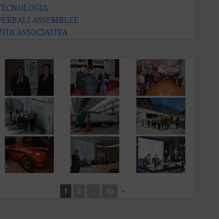
TECNOLOGIA
VERBALI ASSEMBLEE
VITA ASSOCIATIVA
1
2
...
10
►