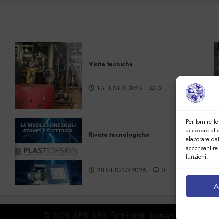
Visite tecniche
Cos’è il teleriscaldamento
16 LUGLIO 2026
0
Per fornire l
accedere alle
Riviste tecnologiche
elaborare da
PlastDesign –
acconsentire 
Giugno/Luglio 2026
funzioni.
28 GIUGNO 2026
0
A
© 2026 APIL APS. Tutti i diritti riservati.