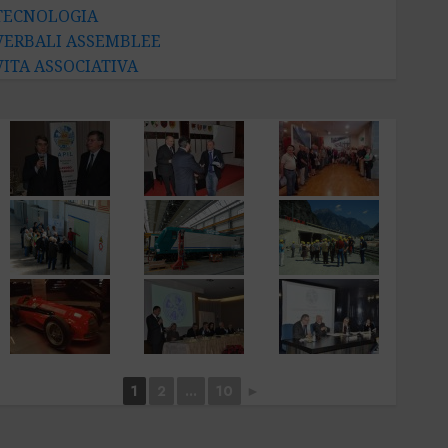
TECNOLOGIA
VERBALI ASSEMBLEE
VITA ASSOCIATIVA
1
2
...
10
►