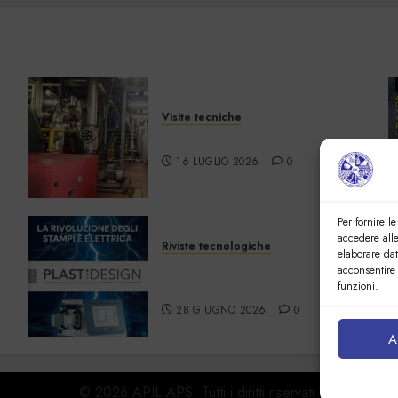
Visite tecniche
Cos’è il teleriscaldamento
16 LUGLIO 2026
0
Per fornire l
accedere alle
Riviste tecnologiche
elaborare da
PlastDesign –
acconsentire 
Giugno/Luglio 2026
funzioni.
28 GIUGNO 2026
0
A
© 2026 APIL APS. Tutti i diritti riservati.