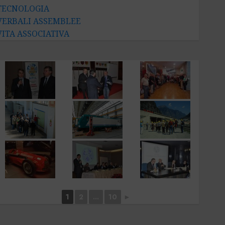
TECNOLOGIA
VERBALI ASSEMBLEE
VITA ASSOCIATIVA
1
2
...
10
►