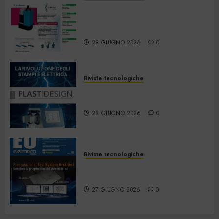
Automazione e
Strumentazione –
Giugno/Luglio 2026
28 GIUGNO 2026
0
Riviste tecnologiche
PlastDesign – Giugno/Luglio
2026
28 GIUGNO 2026
0
Riviste tecnologiche
Elettronica Oggi 535 – Giugno
2026
27 GIUGNO 2026
0