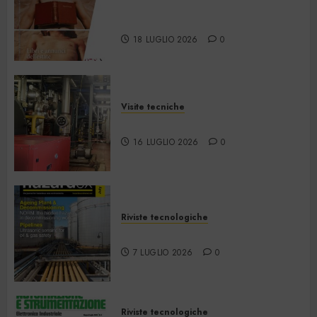
La Martinella – Luglio/Agosto
2026
18 LUGLIO 2026
0
Visite tecniche
Cos’è il teleriscaldamento
16 LUGLIO 2026
0
Riviste tecnologiche
Hazardex July 2026 eMagazine
7 LUGLIO 2026
0
Riviste tecnologiche