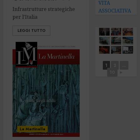
VITA
Infrastrutture strategiche
ASSOCIATIVA
per l'Italia
LEGGI TUTTO
1
2
...
10
►
La Martinella