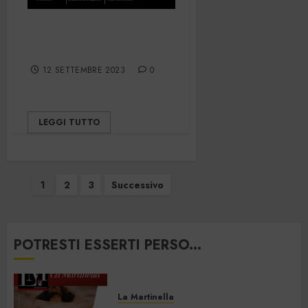
Hazardex
September 2023
12 SETTEMBRE 2023
0
LEGGI TUTTO
Paginazione
1
2
3
Successivo
degli
articoli
POTRESTI ESSERTI PERSO...
La Martinella