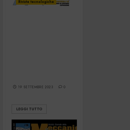
Riviste tecnologiche
Industry 4.0
Design – Lavoro
digitale
opportunità o
provazione? – IIoT
e la
trasformazione
della fabbrica
19 SETTEMBRE 2023
0
LEGGI TUTTO