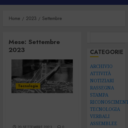
principale
Home
2023
Settembre
CERCA
Mese:
Settembre
2023
CATEGORIE
ARCHIVIO
ATTIVITÀ
NOTIZIARI
Tecnologia
RASSEGNA
STAMPA
L’attraversamento
RICONOSCIMENT
stabile dello
TECNOLOGIA
VERBALI
Stretto di Messina
ASSEMBLEE
20 SETTEMBRE 2023
0