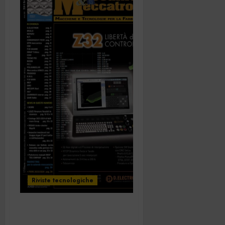
Riviste tecnologiche
Meccanica&Meccatronica
n. 314 e Subfornitura n.