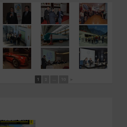
1
2
...
10
►