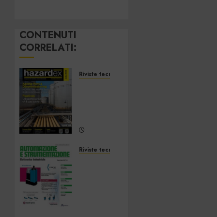
CONTENUTI
CORRELATI:
Riviste tecnologiche
Hazardex
July
2026
eMagazine
7 LUGLIO
2026
Riviste tecnologiche
0
Automazione
e
Strumentazione
–
Giugno/Luglio
2026