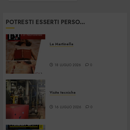
28
GIUGNO
2026
POTRESTI ESSERTI PERSO...
0
La Martinella
La Martinella – Luglio/Agosto
2026
18 LUGLIO 2026
0
Visite tecniche
Cos’è il teleriscaldamento
16 LUGLIO 2026
0