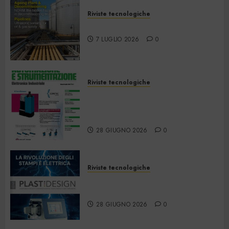
Riviste tecnologiche
Hazardex July 2026 eMagazine
7 LUGLIO 2026
0
Riviste tecnologiche
Automazione e
Strumentazione –
Giugno/Luglio 2026
28 GIUGNO 2026
0
Riviste tecnologiche
PlastDesign – Giugno/Luglio
2026
28 GIUGNO 2026
0