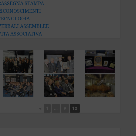
RASSEGNA STAMPA
RICONOSCIMENTI
TECNOLOGIA
VERBALI ASSEMBLEE
VITA ASSOCIATIVA
◄
1
...
9
10