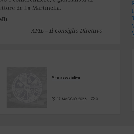
ettore de La Martinella.
MI).
APIL – Il Consiglio Direttivo
Vita associativa
Lettera del Presidente Apil
ai Soci e agli Amici
17 MAGGIO 2026
0